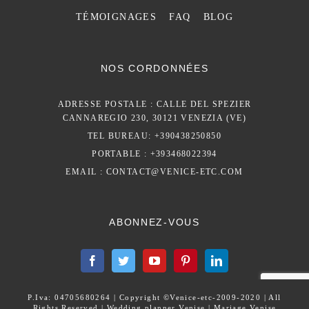
TÉMOIGNAGES
FAQ
BLOG
NOS CORDONNÉES
ADRESSE POSTALE : CALLE DEL SPEZIER
CANNAREGIO 230, 30121 VENEZIA (VE)
TEL BUREAU: +390438250850
PORTABLE : +393468022394
EMAIL :
CONTACT@VENICE-ETC.COM
ABONNEZ-VOUS
P.Iva: 04705680264 | Copyright ©Venice-etc-2009-2020 | All
Rights Reserved | Wedding planner Venise | Mariage Venise