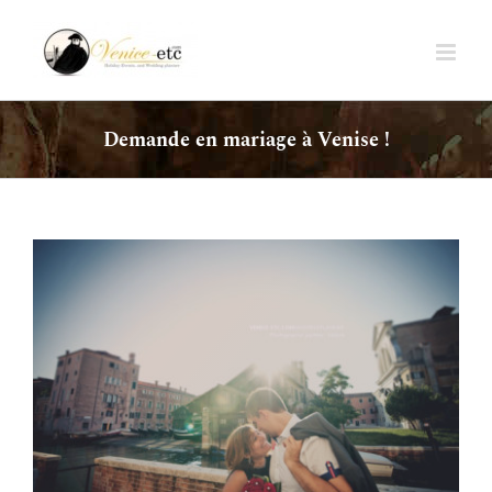
Passer
au
contenu
Demande en mariage à Venise !
Voir
l'image
agrandie