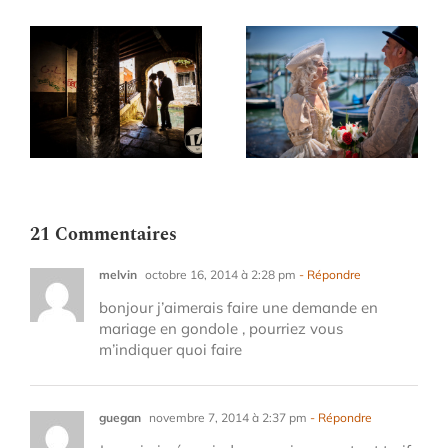
 à
Anniversaire de
mariage à Venise
21 Commentaires
melvin
octobre 16, 2014 à 2:28 pm
- Répondre
bonjour j’aimerais faire une demande en
mariage en gondole , pourriez vous
m’indiquer quoi faire
guegan
novembre 7, 2014 à 2:37 pm
- Répondre