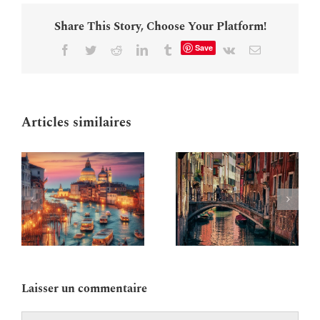
Share This Story, Choose Your Platform!
Save
Facebook
Twitter
Reddit
LinkedIn
Tumblr
Vk
Email
Articles similaires
Basilique Saint
Marc de Venise :
n
Que faire à Venise
histoire et
informations
e
pratiques
-
Laisser un commentaire
Commentaire