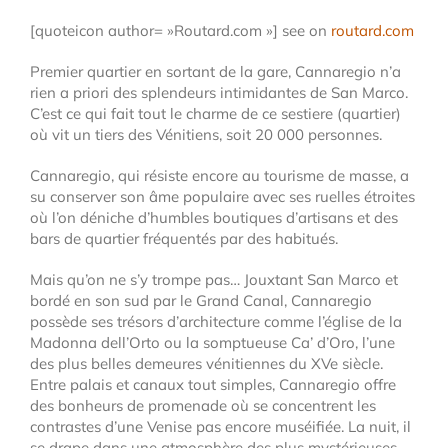
[quoteicon author= »Routard.com »] see on
routard.com
Premier quartier en sortant de la gare, Cannaregio n’a
rien a priori des splendeurs intimidantes de San Marco.
C’est ce qui fait tout le charme de ce sestiere (quartier)
où vit un tiers des Vénitiens, soit 20 000 personnes.
Cannaregio, qui résiste encore au tourisme de masse, a
su conserver son âme populaire avec ses ruelles étroites
où l’on déniche d’humbles boutiques d’artisans et des
bars de quartier fréquentés par des habitués.
Mais qu’on ne s’y trompe pas… Jouxtant San Marco et
bordé en son sud par le Grand Canal, Cannaregio
possède ses trésors d’architecture comme l’église de la
Madonna dell’Orto ou la somptueuse Ca’ d’Oro, l’une
des plus belles demeures vénitiennes du XVe siècle.
Entre palais et canaux tout simples, Cannaregio offre
des bonheurs de promenade où se concentrent les
contrastes d’une Venise pas encore muséifiée. La nuit, il
se drape dans une atmosphère des plus mystérieuses,