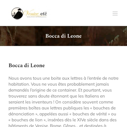
Passer
au
contenu
Bocca di Leone
Bocca di Leone
Nous avons tous une boite aux lettres à l’entrée de notre
habitation. Vous ne vous êtes probablement jamais
demandés l’origine de ce container. Et pourtant, vous
trouverez sans doute étonnant que les Italiens en
seraient les inventeurs ! On considère souvent comme
premières boîtes aux lettres publiques les « bouches de
dénonciation », appelées aussi « bouches de vérité » ou
« bouches de lion », insérées dès le XIVe siècle dans des
bâtiments de Venise, Rome, Gênes… et destinées à