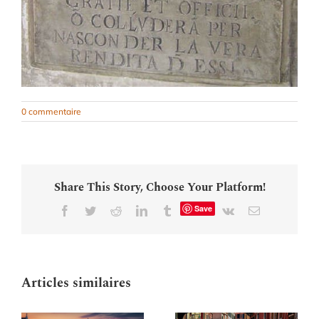
0 commentaire
Share This Story, Choose Your Platform!
Save
Facebook
Twitter
Reddit
LinkedIn
Tumblr
Vk
Email
Articles similaires