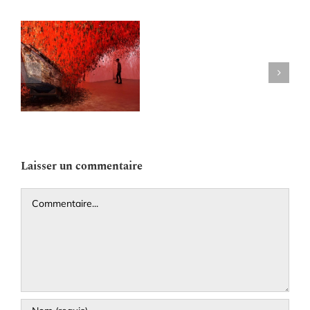
Google
Street
s
View
e
arrive
à
Venise
Laisser un commentaire
Commentaire