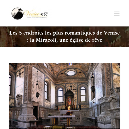
Passer
au
contenu
Les 5 endroits les plus romantiques de Venise
: la Miracoli, une église de rêve
Voir
l'image
agrandie