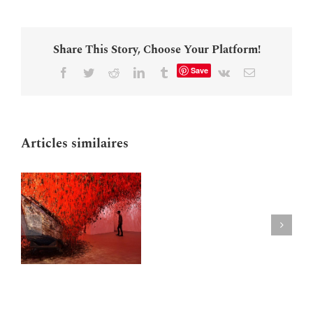
Share This Story, Choose Your Platform!
Save
Facebook
Twitter
Reddit
LinkedIn
Tumblr
Vk
Email
Articles similaires
Google
Street
s
View
e
arrive
à
Venise